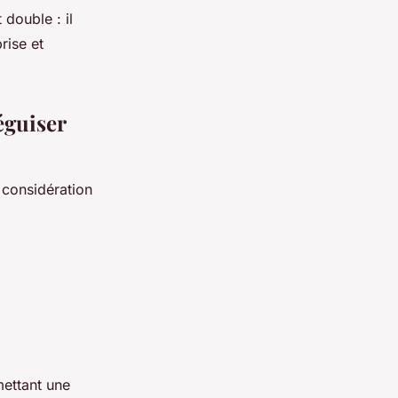
double : il
rise et
éguiser
 considération
mettant une