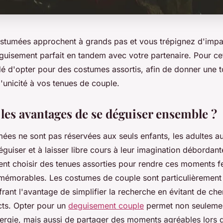
costumées approchent à grands pas et vous trépignez d'impat
éguisement parfait en tandem avec votre partenaire. Pour ce
é d'opter pour des costumes assortis, afin de donner une 
 d'unicité à vos tenues de couple.
 les avantages de se déguiser ensemble ?
mées ne sont pas réservées aux seuls enfants, les adultes a
guiser et à laisser libre cours à leur imagination débordant
ent choisir des tenues assorties pour rendre ces moments fe
t mémorables. Les costumes de couple sont particulièremen
frant l'avantage de simplifier la recherche en évitant de ch
cts. Opter pour un
deguisement couple
permet non seuleme
nergie, mais aussi de partager des moments agréables lors d