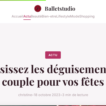
Balletstudio
Accueil
Actu
Beauté
Bien-etre
Lifestyle
Mode
Shopping
ACTU
sissez les déguisemen
couple pour vos fêtes
christine
•
18 octobre 2023
•
3 min de lecture