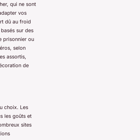
er, qui ne sont
 adapter vos
rt dû au froid
, basés sur des
e prisonnier ou
éros, selon
es assortis,
écoration de
u choix. Les
s les goûts et
ombreux sites
tions