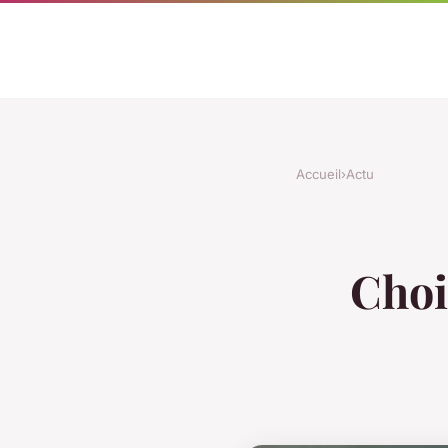
Accueil
›
Actu
Choi