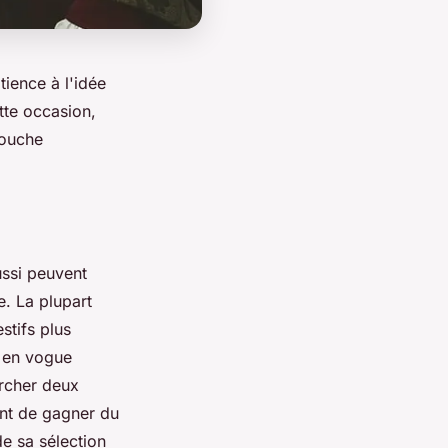
ience à l'idée
tte occasion,
touche
ussi peuvent
e. La plupart
stifs plus
t en vogue
ercher deux
nt de gagner du
e sa sélection