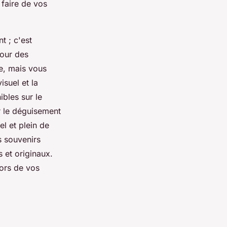
 faire de vos
t ; c'est
pour des
e, mais vous
suel et la
bles sur le
r le déguisement
l et plein de
s souvenirs
 et originaux.
lors de vos