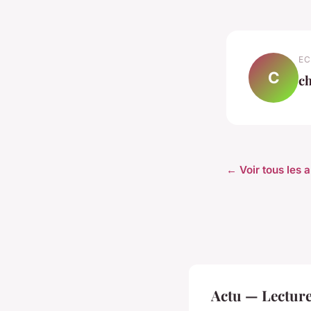
EC
C
ch
← Voir tous les a
Actu — Lectur