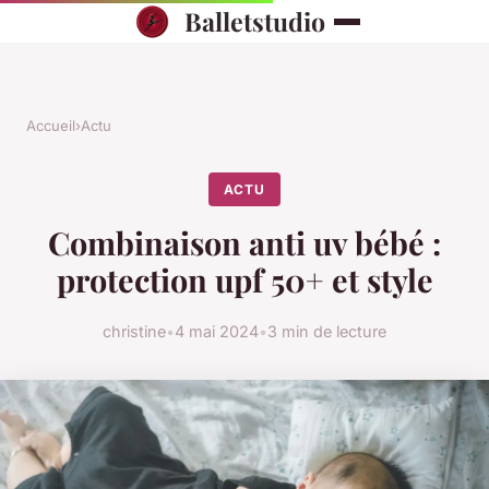
Balletstudio
Accueil
›
Actu
ACTU
Combinaison anti uv bébé :
protection upf 50+ et style
christine
•
4 mai 2024
•
3 min de lecture