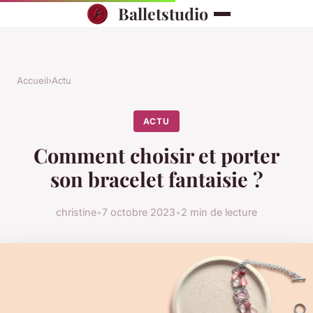
Balletstudio
Accueil
›
Actu
ACTU
Comment choisir et porter
son bracelet fantaisie ?
christine
•
7 octobre 2023
•
2 min de lecture