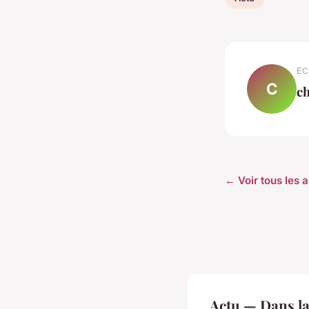
EC
C
ch
← Voir tous les a
Actu — Dans l