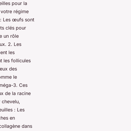
illes pour la
 votre régime
 : Les œufs sont
ts clés pour
e un rôle
ux. 2. Les
ent les
 les follicules
veux des
comme le
 oméga-3. Ces
ux de la racine
r chevelu,
uilles : Les
iches en
 collagène dans