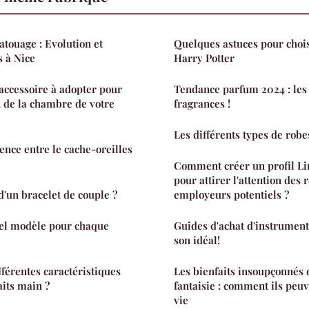
tatouage : Evolution et
Quelques astuces pour chois
s à Nice
Harry Potter
l'accessoire à adopter pour
Tendance parfum 2024 : les
 de la chambre de votre
fragrances !
Les différents types de rob
rence entre le cache-oreilles
Comment créer un profil Li
pour attirer l'attention des 
 d'un bracelet de couple ?
employeurs potentiels ?
uel modèle pour chaque
Guides d'achat d'instruments
son idéal!
fférentes caractéristiques
Les bienfaits insoupçonnés 
aits main ?
fantaisie : comment ils peu
vie