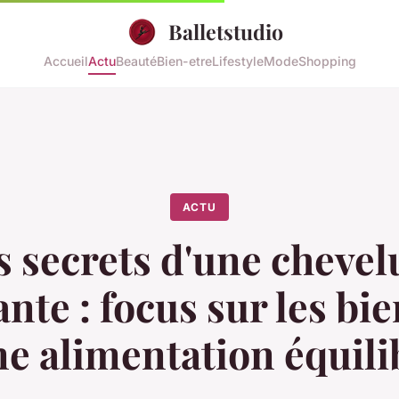
Balletstudio
Accueil
Actu
Beauté
Bien-etre
Lifestyle
Mode
Shopping
ACTU
s secrets d'une chevel
ante : focus sur les bie
ne alimentation équili