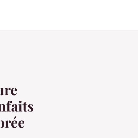
ure
nfaits
brée