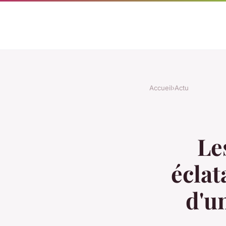
Accueil
›
Actu
Le
éclat
d'u