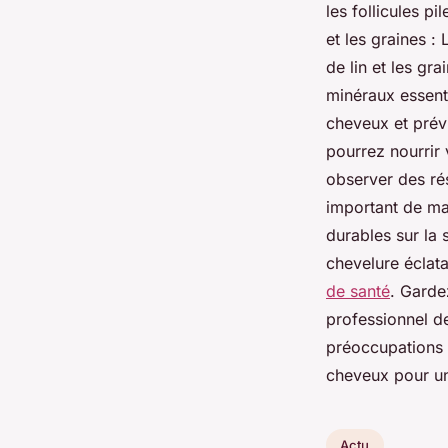
les follicules pi
et les graines :
de lin et les gr
minéraux essenti
cheveux et prévi
pourrez nourrir 
observer des rés
important de mai
durables sur la
chevelure éclata
de santé
. Garde
professionnel de
préoccupations 
cheveux pour un
Actu