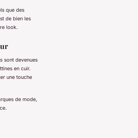
els que des
st de bien les
re look.
eur
es sont devenues
tines en cuir.
ter une touche
marques de mode,
ce.