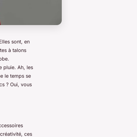
lles sont, en
tes à talons
obe.
 pluie. Ah, les
ue le temps se
cs ? Oui, vous
ccessoires
créativité, ces