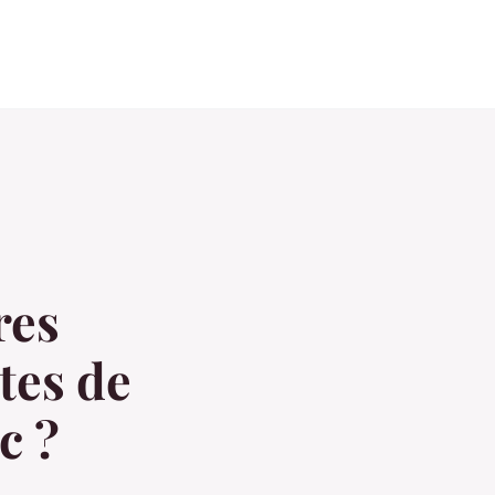
res
tes de
c ?