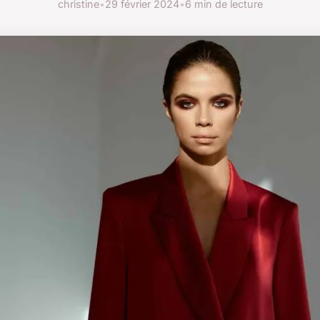
christine
•
29 février 2024
•
6 min de lecture