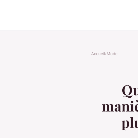
Accueil
›
Mode
Qu
maniè
pl