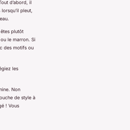
Tout d’abord, il
lorsqu’il pleut,
’eau.
 êtes plutôt
 ou le marron. Si
ec des motifs ou
égiez les
nine. Non
touche de style à
gé ! Vous