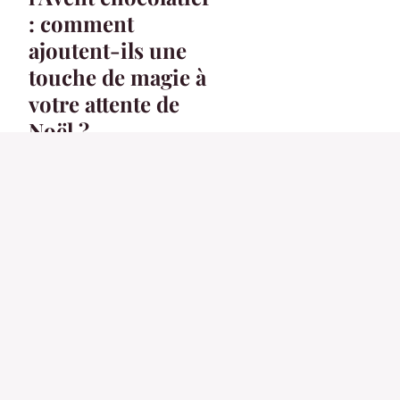
: comment
ajoutent-ils une
touche de magie à
votre attente de
Noël ?
18 octobre 2023
3 min
ACTU
Choisissez les
déguisements de
couple pour vos
fêtes
4 mai 2024
3 min
ACTU
Combinaison anti uv