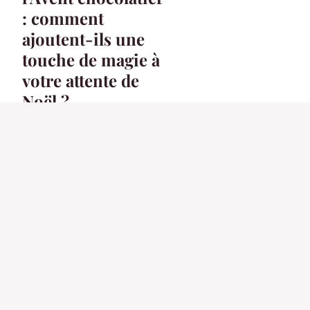
: comment
ajoutent-ils une
touche de magie à
votre attente de
Noël ?
18 octobre 2023
3 min
ACTU
Choisissez les
déguisements de
couple pour vos
fêtes
4 mai 2024
3 min
ACTU
Combinaison anti uv