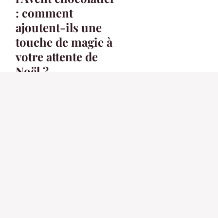
: comment
ajoutent-ils une
touche de magie à
votre attente de
Noël ?
18 octobre 2023
3 min
ACTU
Choisissez les
déguisements de
couple pour vos
fêtes
4 mai 2024
3 min
ACTU
Combinaison anti uv